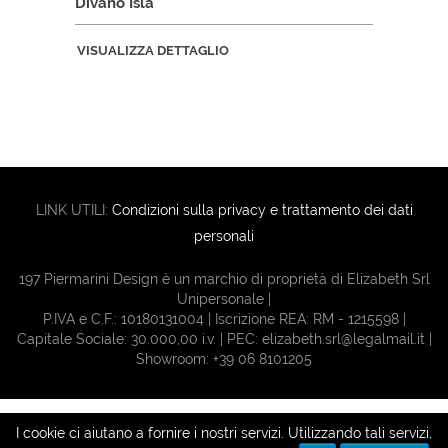
Divano Isla
VISUALIZZA DETTAGLIO
LINK UTILI:
Condizioni sulla privacy e trattamento dei dati
personali
197 Piermarini Design è un marchio di proprietà di Elizabeth Srl
Unipersonale |
P.IVA e C.F.: 10180131004 | Iscrizione REA: RM - 1215598 |
Capitale Sociale: 30.000,00 i.v. |
PEC: elizabeth.srl@legalmail.it
|
Showroom: +39 06 8101205
I cookie ci aiutano a fornire i nostri servizi. Utilizzando tali servizi,